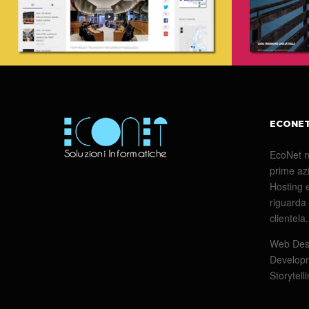
ECONE
EcoNet n
prime azi
Hosting e
riguarda 
clientela.
Web Desi
Developm
Storytell