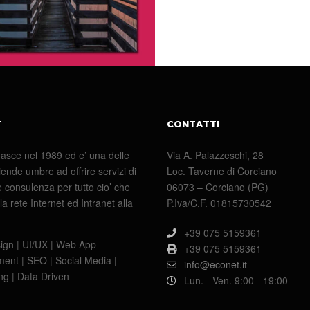
T
CONTATTI
asce nel 1989 ed e’ una delle
Via A. Palazzeschi, 28
ende umbre ad offrire servizi di
Loc. Taverne di Corciano
 consulenza per tutto cio’ che
06073 – Corciano (PG)
la rete Internet ed Intranet alla
P.Iva/C.F. 01815730542
+39 075 5159361
gn | UI/UX | Web App
+39 075 5159361
ent | SEO | Social Media |
info@econet.it
ing | Data Driven
Lun. - Ven. 9:00 - 19:00