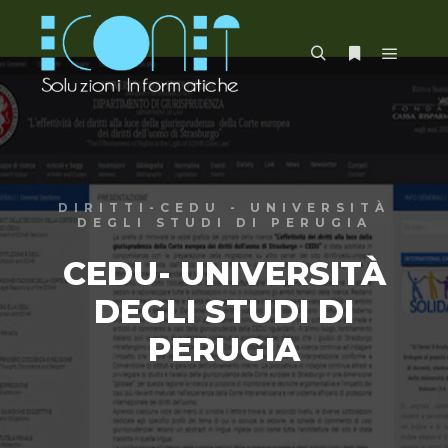
Menu pr
Cerca
Maggiori info
DIRITTI-CEDU - UNIVERSITÀ
DEGLI STUDI DI PERUGIA
CEDU- UNIVERSITÀ
DEGLI STUDI DI
PERUGIA