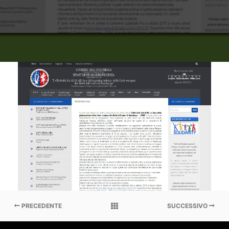
cedu
CEDU
PRECEDENTE
SUCCESSIVO