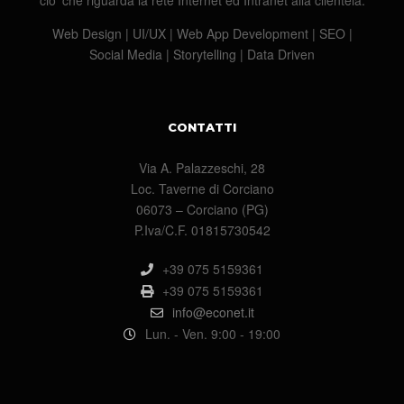
cio’ che riguarda la rete Internet ed Intranet alla clientela.
Web Design | UI/UX | Web App Development | SEO |
Social Media | Storytelling | Data Driven
CONTATTI
Via A. Palazzeschi, 28
Loc. Taverne di Corciano
06073 – Corciano (PG)
P.Iva/C.F. 01815730542
+39 075 5159361
+39 075 5159361
info@econet.it
Lun. - Ven. 9:00 - 19:00