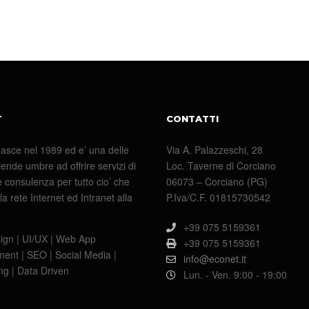
T
CONTATTI
asce nel 1989 ed e’ una delle
Via A. Palazzeschi, 28
ende umbre ad offrire servizi di
Loc. Taverne di Corciano
 consulenza per tutto cio’ che
06073 – Corciano (PG)
la rete Internet ed Intranet alla
P.Iva/C.F. 01815730542
+39 075 5159361
gn | UI/UX | Web App
+39 075 5159361
ent | SEO | Social Media |
info@econet.it
ing | Data Driven
Lun. - Ven. 9:00 - 19:00