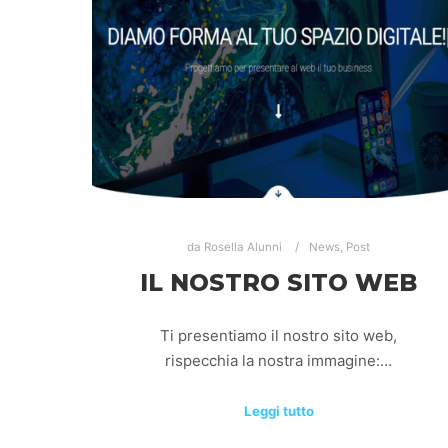
da
Rosella Alunni
News
,
Post
IL NOSTRO SITO WEB
Ti presentiamo il nostro sito web,
rispecchia la nostra immagine:…
Leggi tutto