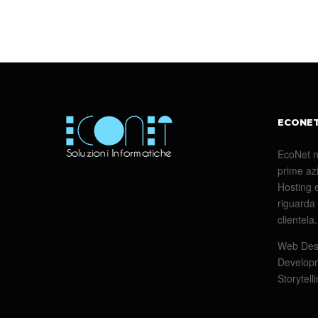
ECONE
EcoNet n
prime azi
Hosting e
riguarda 
clientela.
Web Desi
Developm
Storytell